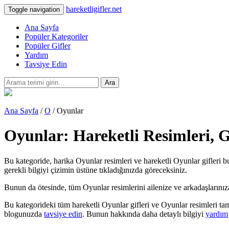
hareketligifler.net
Toggle navigation
Ana Sayfa
Popüler Kategoriler
Popüler Gifler
Yardım
Tavsiye Edin
Ara
Ana Sayfa
/
O
/ Oyunlar
Oyunlar: Hareketli Resimleri, 
Bu kategoride, harika Oyunlar resimleri ve hareketli Oyunlar gifleri b
gerekli bilgiyi çizimin üstüne tıkladığınızda göreceksiniz.
Bunun da ötesinde, tüm Oyunlar resimlerini ailenize ve arkadaşlarınıza te
Bu kategorideki tüm hareketli Oyunlar gifleri ve Oyunlar resimleri ta
blogunuzda
tavsiye edin
. Bunun hakkında daha detaylı bilgiyi
yardım