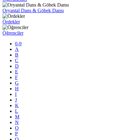
Oryantal Dans & Göbek Dansı
Ördekler
Öğrenciler
0-9
A
B
C
D
E
F
G
H
I
J
K
L
M
N
O
P
Q