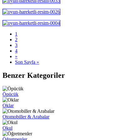
1
2
3
4
»
Son Sayfa »
Benzer Kategoriler
Öpücük
Oklar
Otomobiller & Arabalar
Okul
Öğretmenler