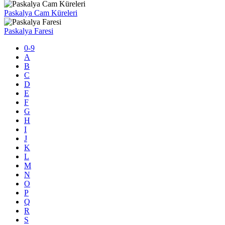
Paskalya Cam Küreleri
Paskalya Faresi
0-9
A
B
C
D
E
F
G
H
I
J
K
L
M
N
O
P
Q
R
S