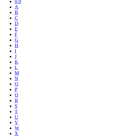
0-9
A
B
C
D
E
F
G
H
I
J
K
L
M
N
O
P
Q
R
S
T
U
V
W
X