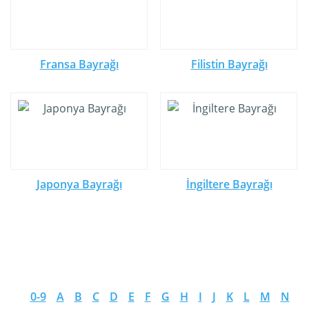
Fransa Bayrağı
Filistin Bayrağı
Japonya Bayrağı
İngiltere Bayrağı
0-9
A
B
C
D
E
F
G
H
I
J
K
L
M
N