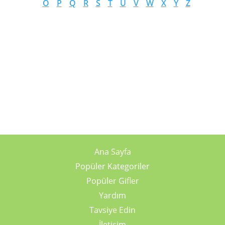
O
P
Q
R
S
T
U
V
W
X
Y
Z
Ana Sayfa
Popüler Kategoriler
Popüler Gifler
Yardım
Tavsiye Edin
İletişim