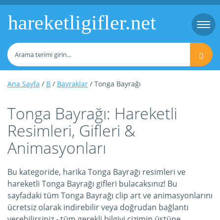
hareketligifler.net
Togg
navi
Ana Sayfa
/
B
/
Bayraklar
/ Tonga Bayrağı
Tonga Bayrağı: Hareketli
Resimleri, Gifleri &
Animasyonları
Bu kategoride, harika Tonga Bayrağı resimleri ve
hareketli Tonga Bayrağı gifleri bulacaksınız! Bu
sayfadaki tüm Tonga Bayrağı clip art ve animasyonlarını
ücretsiz olarak indirebilir veya doğrudan bağlantı
verebilirsiniz - tüm gerekli bilgiyi çizimin üstüne