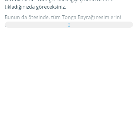
tıkladığınızda göreceksiniz.
Bunun da ötesinde, tüm Tonga Bayrağı resimlerini
ailenize ve arkadaşlarınıza tebrik kartı olarak ücretsiz
yollayabilir, hatta bu kişisel e-Kartınıza hoş bir yazı bile
ekleyebilirsiniz.
Bu kategorideki tüm hareketli Tonga Bayrağı gifleri ve
Tonga Bayrağı resimleri tamamen ücretsizdir ve bunları
kullanmak için ekstra bir masraf ödemezsiniz. Bunun
karşılığında lütfen bu hizmetimizi internet sayfanızda
veya blogunuzda
tavsiye edin
. Bunun hakkında daha
detaylı bilgiyi
yardım
bölümümüzde bulabilirsiniz.