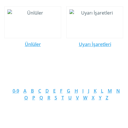
Ünlüler
Uyarı İşaretleri
0-9
A
B
C
D
E
F
G
H
I
J
K
L
M
N
O
P
Q
R
S
T
U
V
W
X
Y
Z