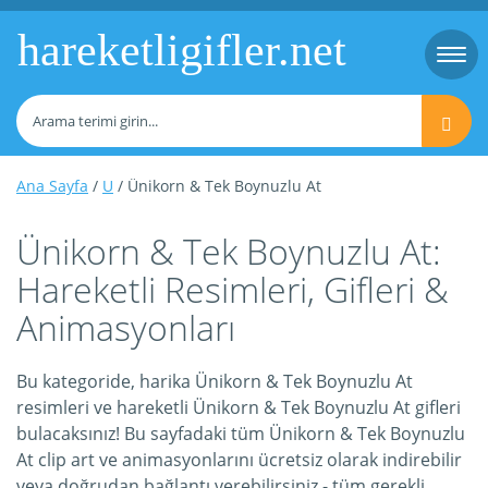
hareketligifler.net
Togg
navi
Ana Sayfa
/
U
/ Ünikorn & Tek Boynuzlu At
Ünikorn & Tek Boynuzlu At:
Hareketli Resimleri, Gifleri &
Animasyonları
Bu kategoride, harika Ünikorn & Tek Boynuzlu At
resimleri ve hareketli Ünikorn & Tek Boynuzlu At gifleri
bulacaksınız! Bu sayfadaki tüm Ünikorn & Tek Boynuzlu
At clip art ve animasyonlarını ücretsiz olarak indirebilir
veya doğrudan bağlantı verebilirsiniz - tüm gerekli