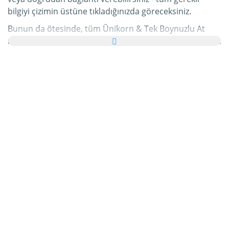
bilgiyi çizimin üstüne tıkladığınızda göreceksiniz.
Bunun da ötesinde, tüm Ünikorn & Tek Boynuzlu At
resimlerini ailenize ve arkadaşlarınıza tebrik kartı olarak
ücretsiz yollayabilir, hatta bu kişisel e-Kartınıza hoş bir
yazı bile ekleyebilirsiniz.
Bu kategorideki tüm hareketli Ünikorn & Tek Boynuzlu
At gifleri ve Ünikorn & Tek Boynuzlu At resimleri
tamamen ücretsizdir ve bunları kullanmak için ekstra
bir masraf ödemezsiniz. Bunun karşılığında lütfen bu
hizmetimizi internet sayfanızda veya blogunuzda
tavsiye edin
. Bunun hakkında daha detaylı bilgiyi
yardım
bölümümüzde bulabilirsiniz.