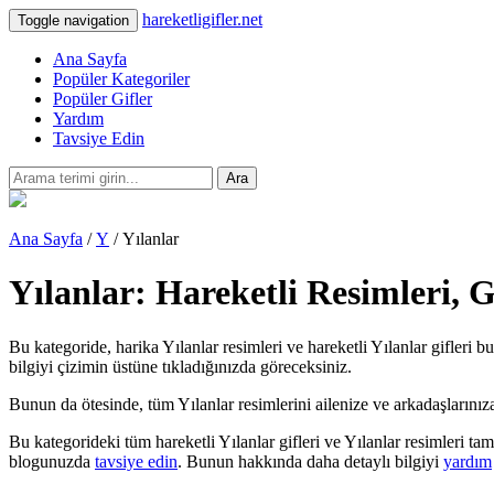
hareketligifler.net
Toggle navigation
Ana Sayfa
Popüler Kategoriler
Popüler Gifler
Yardım
Tavsiye Edin
Ara
Ana Sayfa
/
Y
/ Yılanlar
Yılanlar: Hareketli Resimleri, 
Bu kategoride, harika Yılanlar resimleri ve hareketli Yılanlar gifleri b
bilgiyi çizimin üstüne tıkladığınızda göreceksiniz.
Bunun da ötesinde, tüm Yılanlar resimlerini ailenize ve arkadaşlarınıza t
Bu kategorideki tüm hareketli Yılanlar gifleri ve Yılanlar resimleri t
blogunuzda
tavsiye edin
. Bunun hakkında daha detaylı bilgiyi
yardım