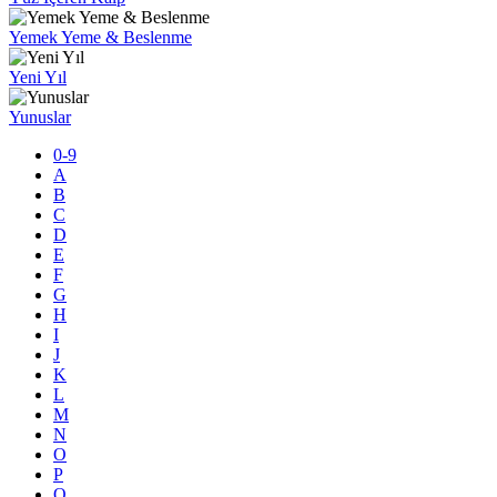
Yemek Yeme & Beslenme
Yeni Yıl
Yunuslar
0-9
A
B
C
D
E
F
G
H
I
J
K
L
M
N
O
P
Q