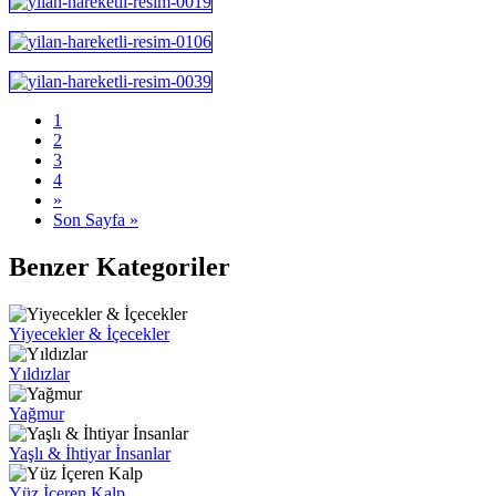
1
2
3
4
»
Son Sayfa »
Benzer Kategoriler
Yiyecekler & İçecekler
Yıldızlar
Yağmur
Yaşlı & İhtiyar İnsanlar
Yüz İçeren Kalp