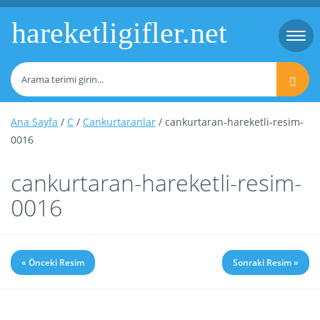
hareketligifler.net
Togg
navi
Ana Sayfa
/
C
/
Cankurtaranlar
/ cankurtaran-hareketli-resim-
0016
cankurtaran-hareketli-resim-
0016
« Önceki Resim
Sonraki Resim »