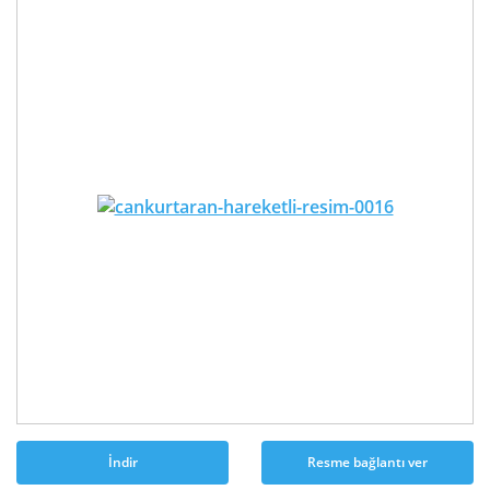
İndir
Resme bağlantı ver