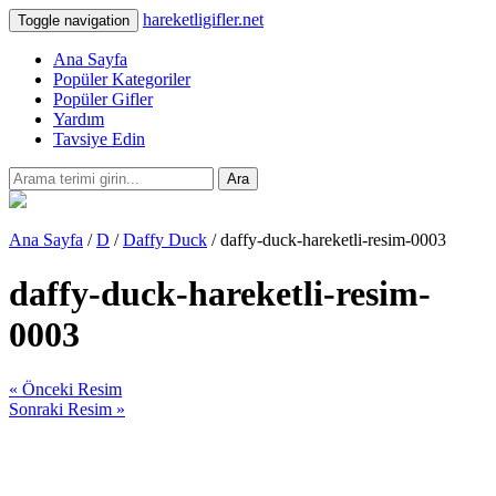
hareketligifler.net
Toggle navigation
Ana Sayfa
Popüler Kategoriler
Popüler Gifler
Yardım
Tavsiye Edin
Ara
Ana Sayfa
/
D
/
Daffy Duck
/ daffy-duck-hareketli-resim-0003
daffy-duck-hareketli-resim-
0003
« Önceki Resim
Sonraki Resim »