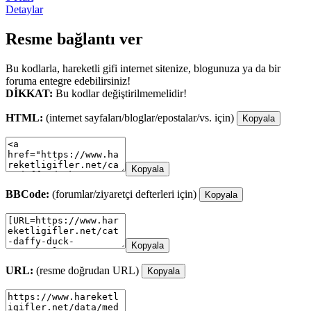
Detaylar
Resme bağlantı ver
Bu kodlarla, hareketli gifi internet sitenize, blogunuza ya da bir
foruma entegre edebilirsiniz!
DİKKAT:
Bu kodlar değiştirilmemelidir!
HTML:
(internet sayfaları/bloglar/epostalar/vs. için)
Kopyala
Kopyala
BBCode:
(forumlar/ziyaretçi defterleri için)
Kopyala
Kopyala
URL:
(resme doğrudan URL)
Kopyala