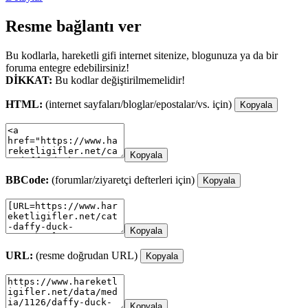
Resme bağlantı ver
Bu kodlarla, hareketli gifi internet sitenize, blogunuza ya da bir
foruma entegre edebilirsiniz!
DİKKAT:
Bu kodlar değiştirilmemelidir!
HTML:
(internet sayfaları/bloglar/epostalar/vs. için)
Kopyala
Kopyala
BBCode:
(forumlar/ziyaretçi defterleri için)
Kopyala
Kopyala
URL:
(resme doğrudan URL)
Kopyala
Kopyala