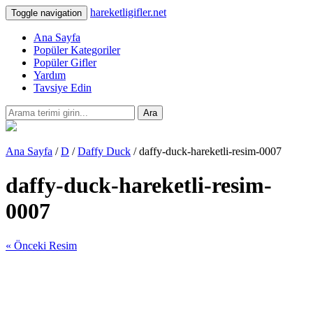
hareketligifler.net
Toggle navigation
Ana Sayfa
Popüler Kategoriler
Popüler Gifler
Yardım
Tavsiye Edin
Ara
Ana Sayfa
/
D
/
Daffy Duck
/ daffy-duck-hareketli-resim-0007
daffy-duck-hareketli-resim-
0007
« Önceki Resim