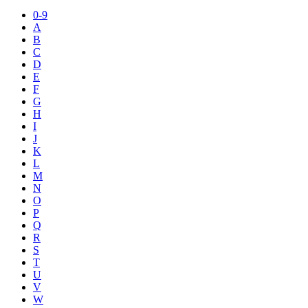
0-9
A
B
C
D
E
F
G
H
I
J
K
L
M
N
O
P
Q
R
S
T
U
V
W