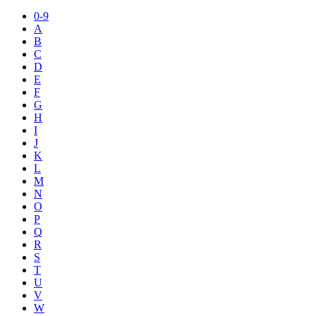
0-9
A
B
C
D
E
F
G
H
I
J
K
L
M
N
O
P
Q
R
S
T
U
V
W