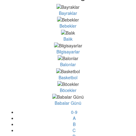
Bayraklar
Bebekler
Balık
Bilgisayarlar
Balonlar
Basketbol
Böcekler
Babalar Günü
0-9
A
B
C