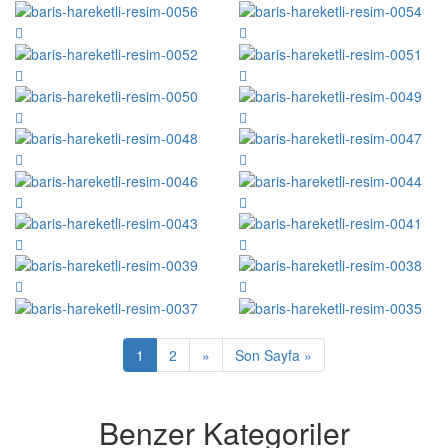
1
2
»
Son Sayfa »
Benzer Kategoriler