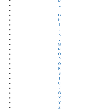
D
E
F
G
H
I
J
K
L
M
N
O
P
Q
R
S
T
U
V
W
X
Y
Z