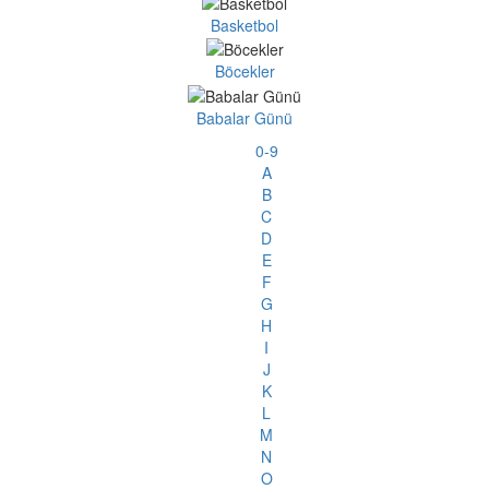
Basketbol
Böcekler
Babalar Günü
0-9
A
B
C
D
E
F
G
H
I
J
K
L
M
N
O