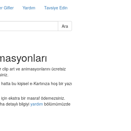
r Gifler
Yardım
Tavsiye Edin
Ara
imasyonları
 clip art ve animasyonlarını ücretsiz
iniz.
 hatta bu kişisel e-Kartınıza hoş bir yazı
 için ekstra bir masraf ödemezsiniz.
a detaylı bilgiyi
yardım
bölümümüzde