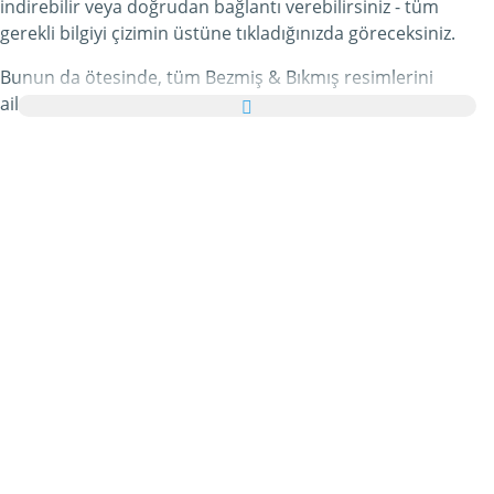
indirebilir veya doğrudan bağlantı verebilirsiniz - tüm
gerekli bilgiyi çizimin üstüne tıkladığınızda göreceksiniz.
Bunun da ötesinde, tüm Bezmiş & Bıkmış resimlerini
ailenize ve arkadaşlarınıza tebrik kartı olarak ücretsiz
yollayabilir, hatta bu kişisel e-Kartınıza hoş bir yazı bile
ekleyebilirsiniz.
Bu kategorideki tüm hareketli Bezmiş & Bıkmış gifleri ve
Bezmiş & Bıkmış resimleri tamamen ücretsizdir ve bunları
kullanmak için ekstra bir masraf ödemezsiniz. Bunun
karşılığında lütfen bu hizmetimizi internet sayfanızda veya
blogunuzda
tavsiye edin
. Bunun hakkında daha detaylı
bilgiyi
yardım
bölümümüzde bulabilirsiniz.