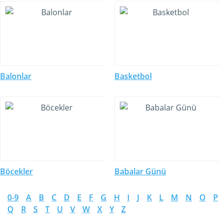
Balonlar
Basketbol
Böcekler
Babalar Günü
0-9
A
B
C
D
E
F
G
H
I
J
K
L
M
N
O
P
Q
R
S
T
U
V
W
X
Y
Z