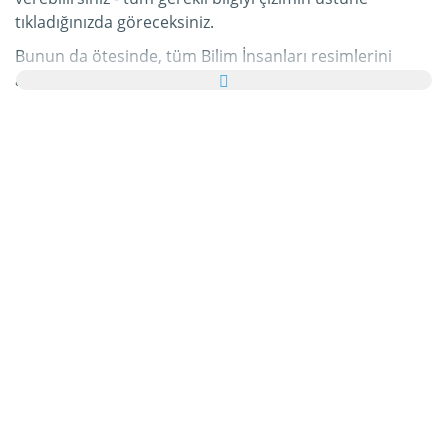
tıkladığınızda göreceksiniz.
Bunun da ötesinde, tüm Bilim İnsanları resimlerini
ailenize ve arkadaşlarınıza tebrik kartı olarak ücretsiz
yollayabilir, hatta bu kişisel e-Kartınıza hoş bir yazı bile
ekleyebilirsiniz.
Bu kategorideki tüm hareketli Bilim İnsanları gifleri ve
Bilim İnsanları resimleri tamamen ücretsizdir ve bunları
kullanmak için ekstra bir masraf ödemezsiniz. Bunun
karşılığında lütfen bu hizmetimizi internet sayfanızda
veya blogunuzda
tavsiye edin
. Bunun hakkında daha
detaylı bilgiyi
yardım
bölümümüzde bulabilirsiniz.