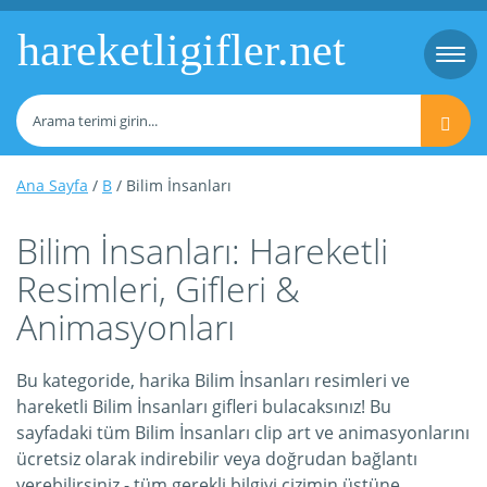
hareketligifler.net
Togg
navi
Ana Sayfa
/
B
/ Bilim İnsanları
Bilim İnsanları: Hareketli
Resimleri, Gifleri &
Animasyonları
Bu kategoride, harika Bilim İnsanları resimleri ve
hareketli Bilim İnsanları gifleri bulacaksınız! Bu
sayfadaki tüm Bilim İnsanları clip art ve animasyonlarını
ücretsiz olarak indirebilir veya doğrudan bağlantı
verebilirsiniz - tüm gerekli bilgiyi çizimin üstüne