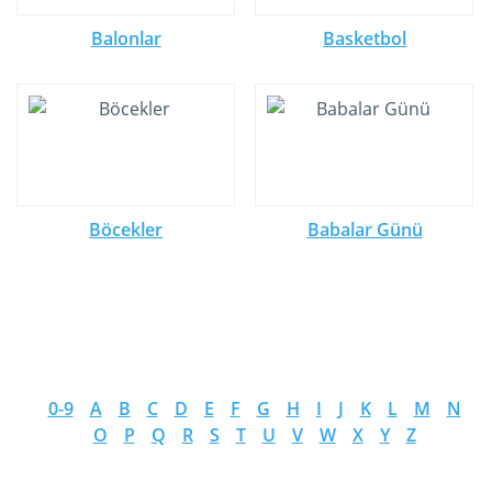
Balonlar
Basketbol
Böcekler
Babalar Günü
0-9
A
B
C
D
E
F
G
H
I
J
K
L
M
N
O
P
Q
R
S
T
U
V
W
X
Y
Z