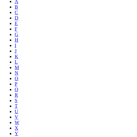
A
B
C
D
E
F
G
H
I
J
K
L
M
N
O
P
Q
R
S
T
U
V
W
X
Y