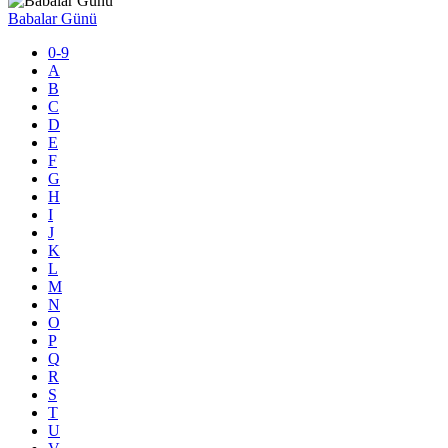
Babalar Günü
0-9
A
B
C
D
E
F
G
H
I
J
K
L
M
N
O
P
Q
R
S
T
U