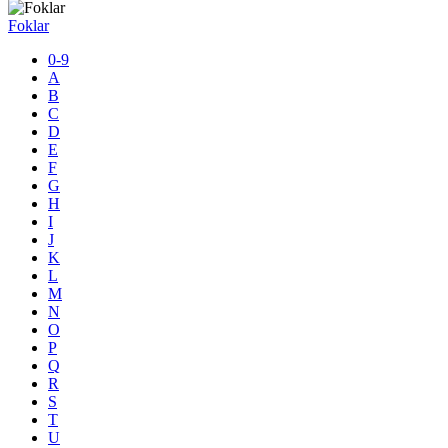
Foklar
0-9
A
B
C
D
E
F
G
H
I
J
K
L
M
N
O
P
Q
R
S
T
U