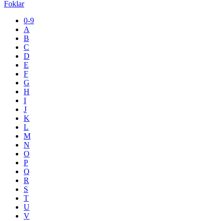
Foklar
0-9
A
B
C
D
E
F
G
H
I
J
K
L
M
N
O
P
Q
R
S
T
U
V