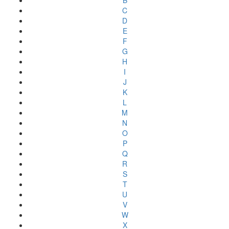
B
C
D
E
F
G
H
I
J
K
L
M
N
O
P
Q
R
S
T
U
V
W
X