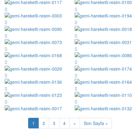
1
2
3
4
»
Son Sayfa »