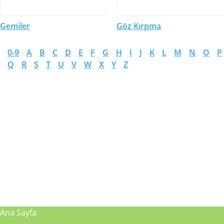
Gemiler
Göz Kırpma
0-9
A
B
C
D
E
F
G
H
I
J
K
L
M
N
O
P
Q
R
S
T
U
V
W
X
Y
Z
Ana Sayfa