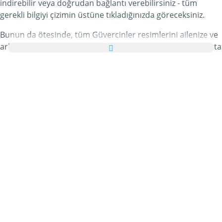
indirebilir veya doğrudan bağlantı verebilirsiniz - tüm
gerekli bilgiyi çizimin üstüne tıkladığınızda göreceksiniz.
Bunun da ötesinde, tüm Güvercinler resimlerini ailenize ve
arkadaşlarınıza tebrik kartı olarak ücretsiz yollayabilir, hatta
bu kişisel e-Kartınıza hoş bir yazı bile ekleyebilirsiniz.
Bu kategorideki tüm hareketli Güvercinler gifleri ve
Güvercinler resimleri tamamen ücretsizdir ve bunları
kullanmak için ekstra bir masraf ödemezsiniz. Bunun
karşılığında lütfen bu hizmetimizi internet sayfanızda veya
blogunuzda
tavsiye edin
. Bunun hakkında daha detaylı
bilgiyi
yardım
bölümümüzde bulabilirsiniz.