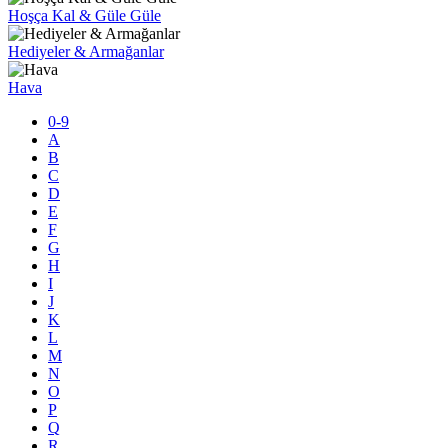
Hoşça Kal & Güle Güle
Hediyeler & Armağanlar
Hava
0-9
A
B
C
D
E
F
G
H
I
J
K
L
M
N
O
P
Q
R