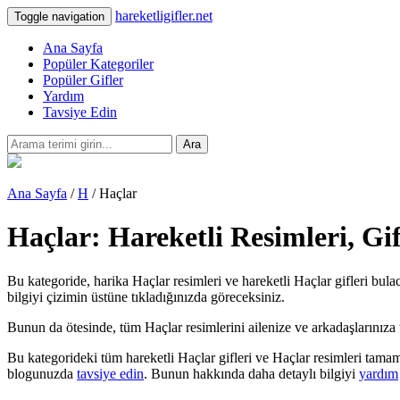
hareketligifler.net
Toggle navigation
Ana Sayfa
Popüler Kategoriler
Popüler Gifler
Yardım
Tavsiye Edin
Ara
Ana Sayfa
/
H
/ Haçlar
Haçlar: Hareketli Resimleri, Gi
Bu kategoride, harika Haçlar resimleri ve hareketli Haçlar gifleri bula
bilgiyi çizimin üstüne tıkladığınızda göreceksiniz.
Bunun da ötesinde, tüm Haçlar resimlerini ailenize ve arkadaşlarınıza teb
Bu kategorideki tüm hareketli Haçlar gifleri ve Haçlar resimleri tama
blogunuzda
tavsiye edin
. Bunun hakkında daha detaylı bilgiyi
yardım