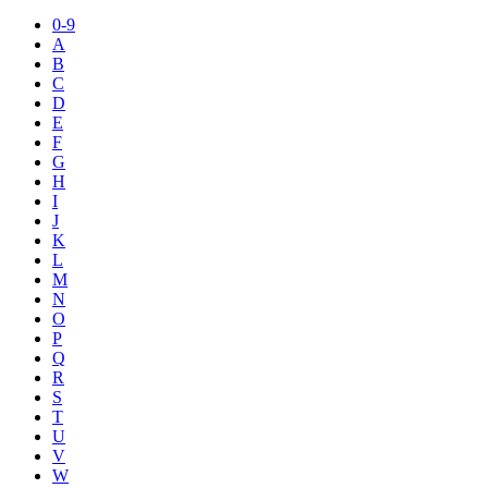
0-9
A
B
C
D
E
F
G
H
I
J
K
L
M
N
O
P
Q
R
S
T
U
V
W