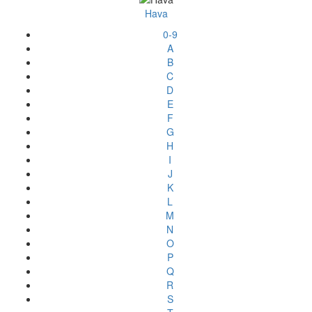
Hava
0-9
A
B
C
D
E
F
G
H
I
J
K
L
M
N
O
P
Q
R
S