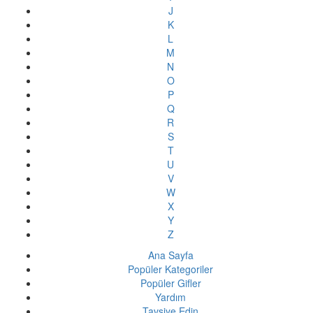
J
K
L
M
N
O
P
Q
R
S
T
U
V
W
X
Y
Z
Ana Sayfa
Popüler Kategoriler
Popüler Gifler
Yardım
Tavsiye Edin