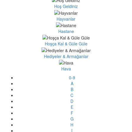
Hoş Geldiniz
Hayvanlar
Hastane
Hoşça Kal & Güle Güle
Hediyeler & Armağanlar
Hava
0-9
A
B
C
D
E
F
G
H
I