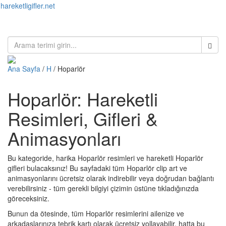
hareketligifler.net
Toggl
naviga
Ana Sayfa
/
H
/ Hoparlör
Hoparlör: Hareketli
Resimleri, Gifleri &
Animasyonları
Bu kategoride, harika Hoparlör resimleri ve hareketli Hoparlör
gifleri bulacaksınız! Bu sayfadaki tüm Hoparlör clip art ve
animasyonlarını ücretsiz olarak indirebilir veya doğrudan bağlantı
verebilirsiniz - tüm gerekli bilgiyi çizimin üstüne tıkladığınızda
göreceksiniz.
Bunun da ötesinde, tüm Hoparlör resimlerini ailenize ve
arkadaşlarınıza tebrik kartı olarak ücretsiz yollayabilir, hatta bu