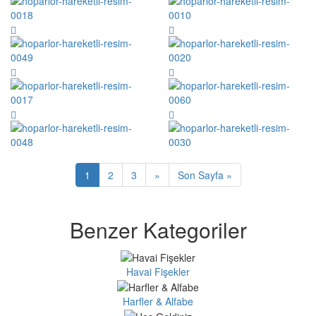
1
2
3
»
Son Sayfa »
Benzer Kategoriler
Havai Fişekler
Harfler & Alfabe