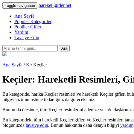
hareketligifler.net
Toggle navigation
Ana Sayfa
Popüler Kategoriler
Popüler Gifler
Yardım
Tavsiye Edin
Ara
Ana Sayfa
/
K
/ Keçiler
Keçiler: Hareketli Resimleri, G
Bu kategoride, harika Keçiler resimleri ve hareketli Keçiler gifleri bu
bilgiyi çizimin üstüne tıkladığınızda göreceksiniz.
Bunun da ötesinde, tüm Keçiler resimlerini ailenize ve arkadaşlarınıza te
Bu kategorideki tüm hareketli Keçiler gifleri ve Keçiler resimleri tam
blogunuzda
tavsiye edin
. Bunun hakkında daha detaylı bilgiyi
yardım