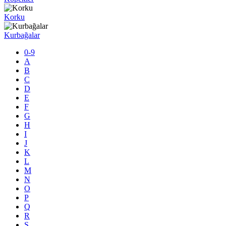
Korku
Kurbağalar
0-9
A
B
C
D
E
F
G
H
I
J
K
L
M
N
O
P
Q
R
S