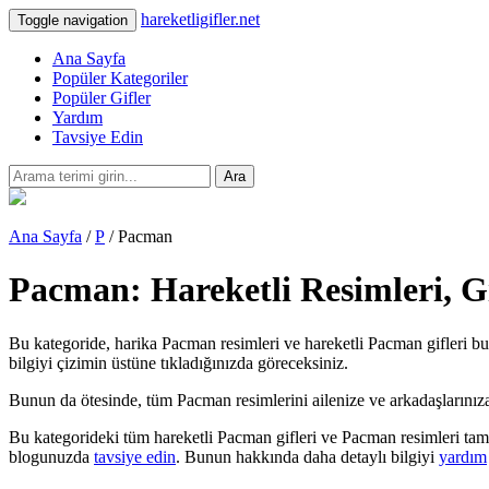
hareketligifler.net
Toggle navigation
Ana Sayfa
Popüler Kategoriler
Popüler Gifler
Yardım
Tavsiye Edin
Ara
Ana Sayfa
/
P
/ Pacman
Pacman: Hareketli Resimleri, G
Bu kategoride, harika Pacman resimleri ve hareketli Pacman gifleri bul
bilgiyi çizimin üstüne tıkladığınızda göreceksiniz.
Bunun da ötesinde, tüm Pacman resimlerini ailenize ve arkadaşlarınıza teb
Bu kategorideki tüm hareketli Pacman gifleri ve Pacman resimleri tama
blogunuzda
tavsiye edin
. Bunun hakkında daha detaylı bilgiyi
yardım