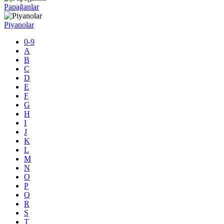
Papağanlar
Piyanolar
0-9
A
B
C
D
E
F
G
H
I
J
K
L
M
N
O
P
Q
R
S
T