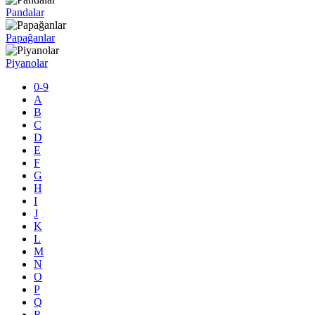
Pandalar
Papağanlar
Piyanolar
0-9
A
B
C
D
E
F
G
H
I
J
K
L
M
N
O
P
Q
R