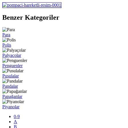
Benzer Kategoriler
Para
Polis
Palyaçolar
Penguenler
Pusulalar
Pandalar
Papağanlar
Piyanolar
0-9
A
B