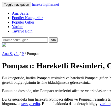
hareketligifler.net
Toggle navigation
Ana Sayfa
Popüler Kategoriler
Popüler Gifler
Yardım
Tavsiye Edin
Ara
Ana Sayfa
/
P
/ Pompacı
Pompacı: Hareketli Resimleri, 
Bu kategoride, harika Pompacı resimleri ve hareketli Pompacı gifleri b
gerekli bilgiyi çizimin üstüne tıkladığınızda göreceksiniz.
Bunun da ötesinde, tüm Pompacı resimlerini ailenize ve arkadaşlarınıza te
Bu kategorideki tüm hareketli Pompacı gifleri ve Pompacı resimleri ta
blogunuzda
tavsiye edin
. Bunun hakkında daha detaylı bilgiyi
yardım