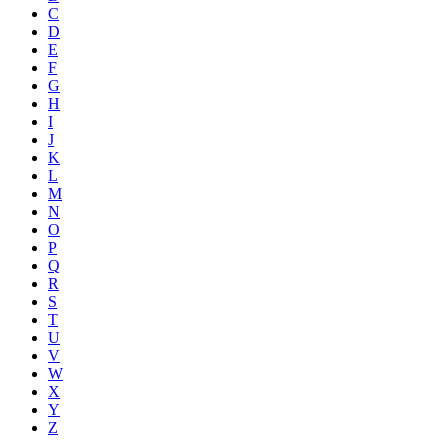
C
D
E
F
G
H
I
J
K
L
M
N
O
P
Q
R
S
T
U
V
W
X
Y
Z