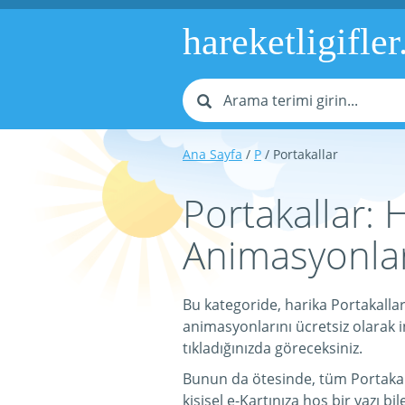
hareketligifler
Ana Sayfa
/
P
/ Portakallar
Portakallar: H
Animasyonlar
Bu kategoride, harika Portakallar 
animasyonlarını ücretsiz olarak in
tıkladığınızda göreceksiniz.
Bunun da ötesinde, tüm Portakallar
kişisel e-Kartınıza hoş bir yazı bil