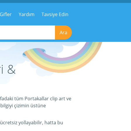
Gifler
Yardım
Tavsiye Edin
Ara
ri &
yfadaki tüm Portakallar clip art ve
bilgiyi çizimin üstüne
cretsiz yollayabilir, hatta bu