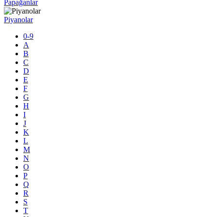
Papağanlar
Piyanolar
0-9
A
B
C
D
E
F
G
H
I
J
K
L
M
N
O
P
Q
R
S
T