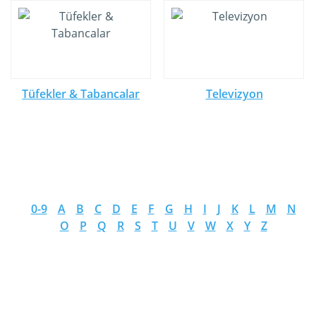
Tüfekler & Tabancalar
Televizyon
0-9
A
B
C
D
E
F
G
H
I
J
K
L
M
N
O
P
Q
R
S
T
U
V
W
X
Y
Z