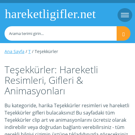
hareketligifler.net
Togg
navi
Ana Sayfa
/
T
/ Teşekkürler
Teşekkürler: Hareketli
Resimleri, Gifleri &
Animasyonları
Bu kategoride, harika Teşekkürler resimleri ve hareketli
Teşekkürler gifleri bulacaksınız! Bu sayfadaki tüm
Teşekkürler clip art ve animasyonlarını ücretsiz olarak
indirebilir veya doğrudan bağlantı verebilirsiniz - tüm
gerekli bilgiyi çizimin üstüne tıkladığınızda göreceksiniz.