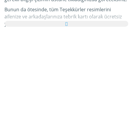
Bunun da ötesinde, tüm Teşekkürler resimlerini
ailenize ve arkadaşlarınıza tebrik kartı olarak ücretsiz
yollayabilir, hatta bu kişisel e-Kartınıza hoş bir yazı bile
ekleyebilirsiniz.
Bu kategorideki tüm hareketli Teşekkürler gifleri ve
Teşekkürler resimleri tamamen ücretsizdir ve bunları
kullanmak için ekstra bir masraf ödemezsiniz. Bunun
karşılığında lütfen bu hizmetimizi internet sayfanızda
veya blogunuzda
tavsiye edin
. Bunun hakkında daha
detaylı bilgiyi
yardım
bölümümüzde bulabilirsiniz.