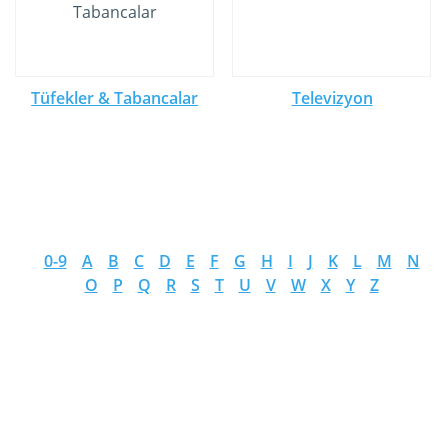
Tüfekler & Tabancalar
Televizyon
0-9
A
B
C
D
E
F
G
H
I
J
K
L
M
N
O
P
Q
R
S
T
U
V
W
X
Y
Z