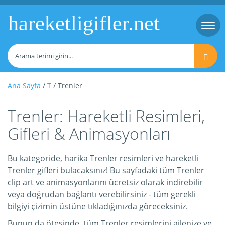
hareketligifler.net
Togg
navi
Ana Sayfa
/
T
/ Trenler
Trenler: Hareketli Resimleri,
Gifleri & Animasyonları
Bu kategoride, harika Trenler resimleri ve hareketli
Trenler gifleri bulacaksınız! Bu sayfadaki tüm Trenler
clip art ve animasyonlarını ücretsiz olarak indirebilir
veya doğrudan bağlantı verebilirsiniz - tüm gerekli
bilgiyi çizimin üstüne tıkladığınızda göreceksiniz.
Bunun da ötesinde, tüm Trenler resimlerini ailenize ve