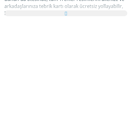
arkadaşlarınıza tebrik kartı olarak ücretsiz yollayabilir,
hatta bu kişisel e-Kartınıza hoş bir yazı bile
ekleyebilirsiniz.
Bu kategorideki tüm hareketli Trenler gifleri ve Trenler
resimleri tamamen ücretsizdir ve bunları kullanmak için
ekstra bir masraf ödemezsiniz. Bunun karşılığında
lütfen bu hizmetimizi internet sayfanızda veya
blogunuzda
tavsiye edin
. Bunun hakkında daha detaylı
bilgiyi
yardım
bölümümüzde bulabilirsiniz.