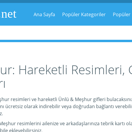
.net
Ana Sayfa
Popüler Kategoriler
Popüler 
: Hareketli Resimleri, G
ı
hur resimleri ve hareketli Ünlü & Meşhur gifleri bulacaksın
 ücretsiz olarak indirebilir veya doğrudan bağlantı verebilirs
z.
hur resimlerini ailenize ve arkadaşlarınıza tebrik kartı olar
bile ekleyebilirsiniz.