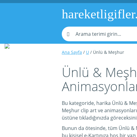
hareketligifler
Ana Sayfa
/
U
/ Ünlü & Meşhur
Ünlü & Meşhur
Animasyonlar
Bu kategoride, harika Ünlü & Meş
Meşhur clip art ve animasyonlarını
üstüne tıkladığınızda göreceksini
Bunun da ötesinde, tüm Ünlü & Meş
bu kişisel e-Kartınıza hoş bir yazı 