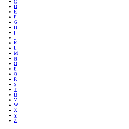
C
D
E
F
G
H
I
J
K
L
M
N
O
P
Q
R
S
T
U
V
W
X
Y
Z