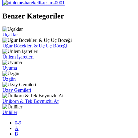
Benzer Kategoriler
Uçaklar
Uğur Böcekleri & Uç Uç Böceği
Ünlem İşaretleri
Uyuma
Üzgün
Uzay Gemileri
Ünikorn & Tek Boynuzlu At
Ünlüler
0-9
A
B