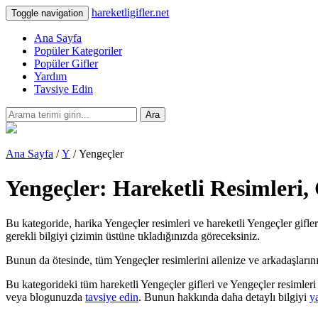
hareketligifler.net
Toggle navigation
Ana Sayfa
Popüler Kategoriler
Popüler Gifler
Yardım
Tavsiye Edin
Ara
Ana Sayfa
/
Y
/ Yengeçler
Yengeçler: Hareketli Resimleri,
Bu kategoride, harika Yengeçler resimleri ve hareketli Yengeçler gifler
gerekli bilgiyi çizimin üstüne tıkladığınızda göreceksiniz.
Bunun da ötesinde, tüm Yengeçler resimlerini ailenize ve arkadaşlarınıza 
Bu kategorideki tüm hareketli Yengeçler gifleri ve Yengeçler resimler
veya blogunuzda
tavsiye edin
. Bunun hakkında daha detaylı bilgiyi
y