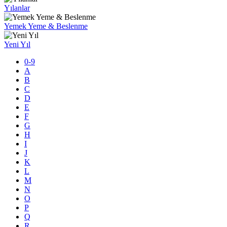
Yılanlar
Yemek Yeme & Beslenme
Yeni Yıl
0-9
A
B
C
D
E
F
G
H
I
J
K
L
M
N
O
P
Q
R