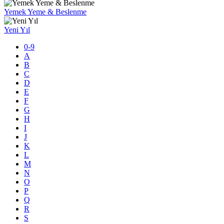
Yemek Yeme & Beslenme
Yeni Yıl
0-9
A
B
C
D
E
F
G
H
I
J
K
L
M
N
O
P
Q
R
S