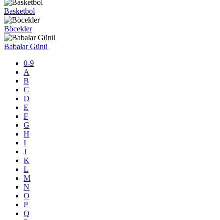
Basketbol
Böcekler
Babalar Günü
0-9
A
B
C
D
E
F
G
H
I
J
K
L
M
N
O
P
Q