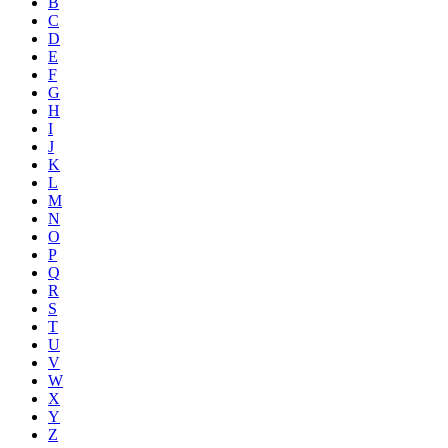
B
C
D
E
F
G
H
I
J
K
L
M
N
O
P
Q
R
S
T
U
V
W
X
Y
Z