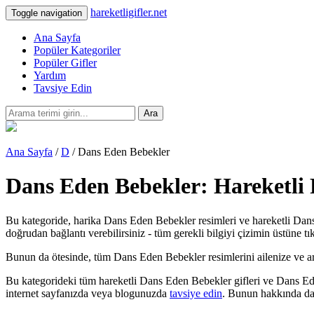
hareketligifler.net
Toggle navigation
Ana Sayfa
Popüler Kategoriler
Popüler Gifler
Yardım
Tavsiye Edin
Ara
Ana Sayfa
/
D
/ Dans Eden Bebekler
Dans Eden Bebekler: Hareketli 
Bu kategoride, harika Dans Eden Bebekler resimleri ve hareketli Dans
doğrudan bağlantı verebilirsiniz - tüm gerekli bilgiyi çizimin üstüne tı
Bunun da ötesinde, tüm Dans Eden Bebekler resimlerini ailenize ve arkada
Bu kategorideki tüm hareketli Dans Eden Bebekler gifleri ve Dans Ede
internet sayfanızda veya blogunuzda
tavsiye edin
. Bunun hakkında dah