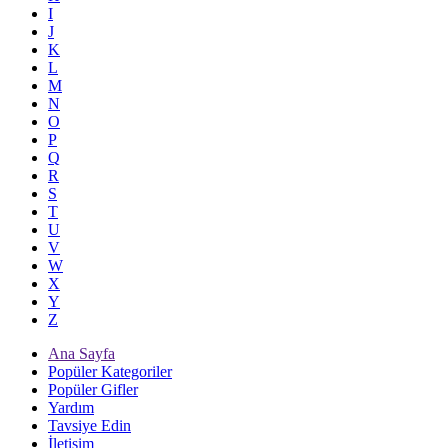
I
J
K
L
M
N
O
P
Q
R
S
T
U
V
W
X
Y
Z
Ana Sayfa
Popüler Kategoriler
Popüler Gifler
Yardım
Tavsiye Edin
İletişim