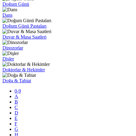
Doğum Günü
Dans
Doğum Günü Pastaları
Duvar & Masa Saatleri
Dinozorlar
Dişler
Doktorlar & Hekimler
Doğa & Tabiat
0-9
A
B
C
D
E
F
G
H