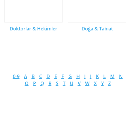
Doktorlar & Hekimler
Doğa & Tabiat
0-9
A
B
C
D
E
F
G
H
I
J
K
L
M
N
O
P
Q
R
S
T
U
V
W
X
Y
Z