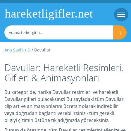
hareketligifler.net
Togg
navi
Ana Sayfa
/
D
/ Davullar
Davullar: Hareketli Resimleri,
Gifleri & Animasyonları
Bu kategoride, harika Davullar resimleri ve hareketli
Davullar gifleri bulacaksınız! Bu sayfadaki tüm Davullar
clip art ve animasyonlarını ücretsiz olarak indirebilir
veya doğrudan bağlantı verebilirsiniz - tüm gerekli
bilgiyi çizimin üstüne tıkladığınızda göreceksiniz.
Bunun da ötesinde, tüm Davullar resimlerini ailenize ve