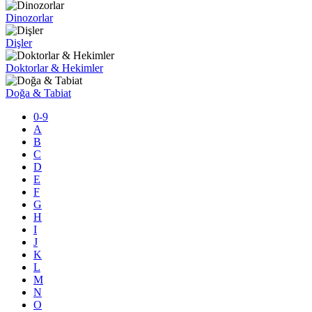
Dinozorlar
Dişler
Doktorlar & Hekimler
Doğa & Tabiat
0-9
A
B
C
D
E
F
G
H
I
J
K
L
M
N
O