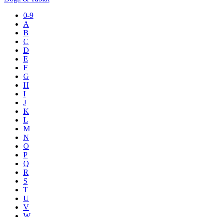
0-9
A
B
C
D
E
F
G
H
I
J
K
L
M
N
O
P
Q
R
S
T
U
V
W