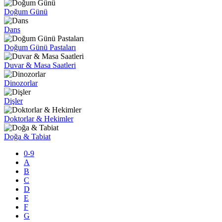
Doğum Günü
Dans
Doğum Günü Pastaları
Duvar & Masa Saatleri
Dinozorlar
Dişler
Doktorlar & Hekimler
Doğa & Tabiat
0-9
A
B
C
D
E
F
G