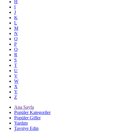
H
I
J
K
L
M
N
O
P
Q
R
S
T
U
V
W
X
Y
Z
Ana Sayfa
Popüler Kategoriler
Popüler Gifler
Yardım
Tavsiye Edin