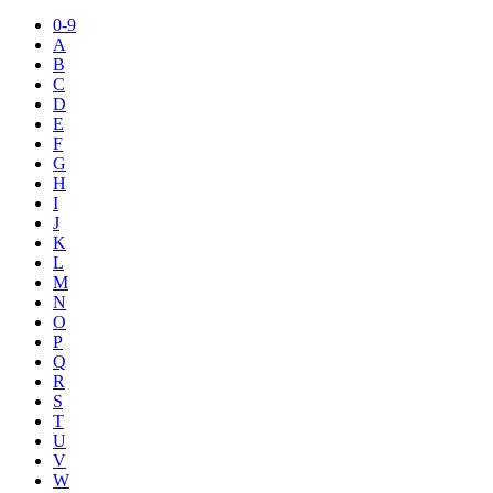
0-9
A
B
C
D
E
F
G
H
I
J
K
L
M
N
O
P
Q
R
S
T
U
V
W