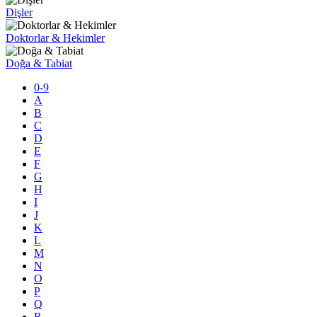
Dişler
Doktorlar & Hekimler
Doğa & Tabiat
0-9
A
B
C
D
E
F
G
H
I
J
K
L
M
N
O
P
Q
R