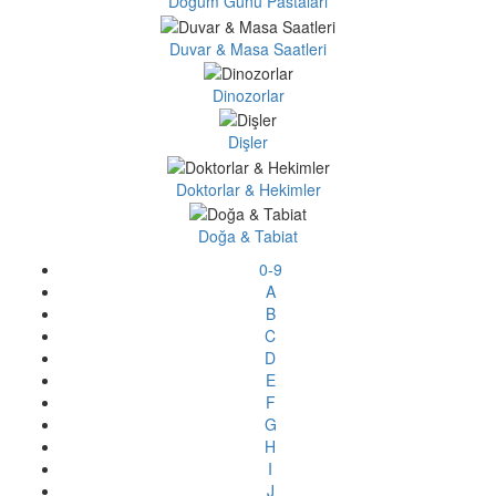
Doğum Günü Pastaları
Duvar & Masa Saatleri
Dinozorlar
Dişler
Doktorlar & Hekimler
Doğa & Tabiat
0-9
A
B
C
D
E
F
G
H
I
J