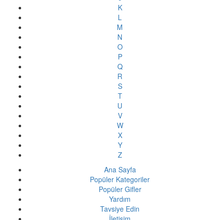
K
L
M
N
O
P
Q
R
S
T
U
V
W
X
Y
Z
Ana Sayfa
Popüler Kategoriler
Popüler Gifler
Yardım
Tavsiye Edin
İletişim