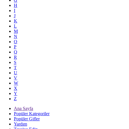
G
H
I
J
K
L
M
N
O
P
Q
R
S
T
U
V
W
X
Y
Z
Ana Sayfa
Popüler Kategoriler
Popüler Gifler
Yardım