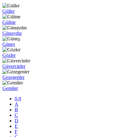
Güller
Gülme
Günaydın
Güneş
Gözler
Güvercinler
Gezegenler
Gemiler
0-9
A
B
C
D
E
F