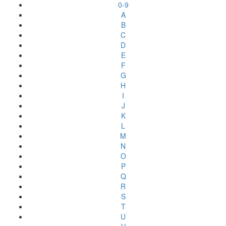
0-9
A
B
C
D
E
F
G
H
I
J
K
L
M
N
O
P
Q
R
S
T
U