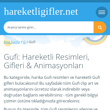
hareketligifler.net
Togg
navi
Ana Sayfa
/
G
/ Gufi
Gufi: Hareketli Resimleri,
Gifleri & Animasyonları
Bu kategoride, harika Gufi resimleri ve hareketli Gufi
gifleri bulacaksınız! Bu sayfadaki tüm Gufi clip art ve
animasyonlarını ücretsiz olarak indirebilir veya
doğrudan bağlantı verebilirsiniz - tüm gerekli bilgiyi
çizimin üstüne tıkladığınızda göreceksiniz.
Bunun da ötesinde, tüm Gufi resimlerini ailenize ve