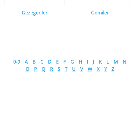
Gezegenler
Gemiler
0-9
A
B
C
D
E
F
G
H
I
J
K
L
M
N
O
P
Q
R
S
T
U
V
W
X
Y
Z