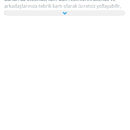
arkadaşlarınıza tebrik kartı olarak ücretsiz yollayabilir,
hatta bu kişisel e-Kartınıza hoş bir yazı bile
ekleyebilirsiniz.
Bu kategorideki tüm hareketli Gufi gifleri ve Gufi
resimleri tamamen ücretsizdir ve bunları kullanmak için
ekstra bir masraf ödemezsiniz. Bunun karşılığında
lütfen bu hizmetimizi internet sayfanızda veya
blogunuzda
tavsiye edin
. Bunun hakkında daha detaylı
bilgiyi
yardım
bölümümüzde bulabilirsiniz.